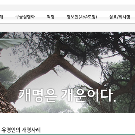
개
구궁성명학
작명
명보인(사주도장)
상호/회사명