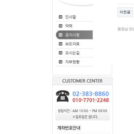
이전글
인사말
약력
원장님 안
공지사항
보도자료
오시는길
지부현황