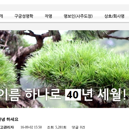
개
구궁성명학
작명
명보인(사주도장)
상호/회사명
안녕 하세요
고관리자
16-09-02 15:50
조회
5,281회
댓글
0건