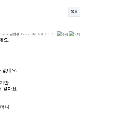
목록
name:
김민경
Date:
2016/01/31
Hit:
156
데요.
 없네요.
겠지만
거 같아요
했더니