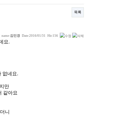
목록
name:
김민경
Date:
2016/01/31
Hit:
156
데요.
 없네요.
겠지만
거 같아요
했더니