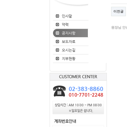
이전글
인사말
약력
원장님 안
공지사항
보도자료
오시는길
지부현황