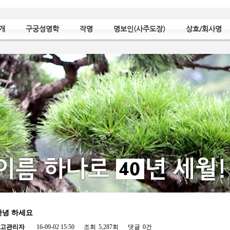
개
구궁성명학
작명
명보인(사주도장)
상호/회사명
안녕 하세요
고관리자
16-09-02 15:50
조회
5,287회
댓글
0건